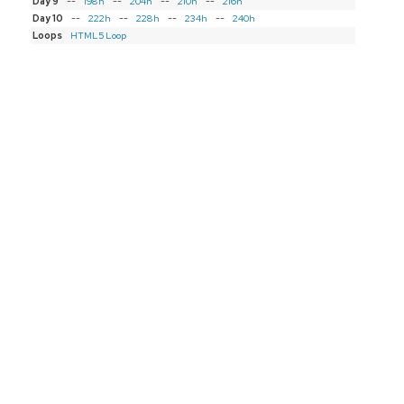
Day 9
--
198h
--
204h
--
210h
--
216h
Day 10
--
222h
--
228h
--
234h
--
240h
Loops
HTML5 Loop