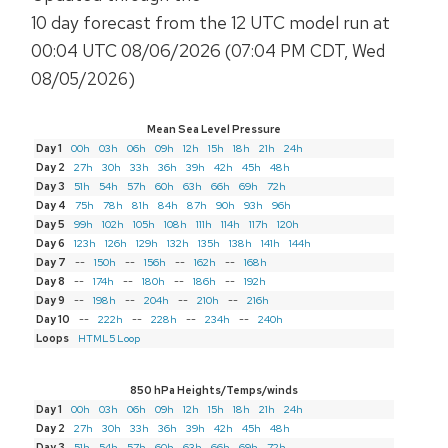
10 day
forecast from the
12 UTC
model run at
00:04 UTC 08/06/2026
(07:04 PM CDT, Wed
08/05/2026)
Mean Sea Level Pressure
Day 1
00h
03h
06h
09h
12h
15h
18h
21h
24h
Day 2
27h
30h
33h
36h
39h
42h
45h
48h
Day 3
51h
54h
57h
60h
63h
66h
69h
72h
Day 4
75h
78h
81h
84h
87h
90h
93h
96h
Day 5
99h
102h
105h
108h
111h
114h
117h
120h
Day 6
123h
126h
129h
132h
135h
138h
141h
144h
Day 7
--
150h
--
156h
--
162h
--
168h
Day 8
--
174h
--
180h
--
186h
--
192h
Day 9
--
198h
--
204h
--
210h
--
216h
Day 10
--
222h
--
228h
--
234h
--
240h
Loops
HTML5 Loop
850 hPa Heights/Temps/winds
Day 1
00h
03h
06h
09h
12h
15h
18h
21h
24h
Day 2
27h
30h
33h
36h
39h
42h
45h
48h
Day 3
51h
54h
57h
60h
63h
66h
69h
72h