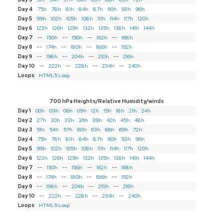
Day 4
75h
78h
81h
84h
87h
90h
93h
96h
Day 5
99h
102h
105h
108h
111h
114h
117h
120h
Day 6
123h
126h
129h
132h
135h
138h
141h
144h
Day 7
--
150h
--
156h
--
162h
--
168h
Day 8
--
174h
--
180h
--
186h
--
192h
Day 9
--
198h
--
204h
--
210h
--
216h
Day 10
--
222h
--
228h
--
234h
--
240h
Loops
HTML5 Loop
700 hPa Heights/Relative Humidity/winds
Day 1
00h
03h
06h
09h
12h
15h
18h
21h
24h
Day 2
27h
30h
33h
36h
39h
42h
45h
48h
Day 3
51h
54h
57h
60h
63h
66h
69h
72h
Day 4
75h
78h
81h
84h
87h
90h
93h
96h
Day 5
99h
102h
105h
108h
111h
114h
117h
120h
Day 6
123h
126h
129h
132h
135h
138h
141h
144h
Day 7
--
150h
--
156h
--
162h
--
168h
Day 8
--
174h
--
180h
--
186h
--
192h
Day 9
--
198h
--
204h
--
210h
--
216h
Day 10
--
222h
--
228h
--
234h
--
240h
Loops
HTML5 Loop