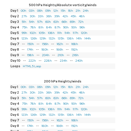
500 hPa Heights/Absolute vorticity/winds
Day 1
00h
03h
06h
09h
12h
15h
18h
21h
24h
Day 2
27h
30h
33h
36h
39h
42h
45h
48h
Day 3
51h
54h
57h
60h
63h
66h
69h
72h
Day 4
75h
78h
81h
84h
87h
90h
93h
96h
Day 5
99h
102h
105h
108h
111h
114h
117h
120h
Day 6
123h
126h
129h
132h
135h
138h
141h
144h
Day 7
--
150h
--
156h
--
162h
--
168h
Day 8
--
174h
--
180h
--
186h
--
192h
Day 9
--
198h
--
204h
--
210h
--
216h
Day 10
--
222h
--
228h
--
234h
--
240h
Loops
HTML5 Loop
200 hPa Heights/winds
Day 1
00h
03h
06h
09h
12h
15h
18h
21h
24h
Day 2
27h
30h
33h
36h
39h
42h
45h
48h
Day 3
51h
54h
57h
60h
63h
66h
69h
72h
Day 4
75h
78h
81h
84h
87h
90h
93h
96h
Day 5
99h
102h
105h
108h
111h
114h
117h
120h
Day 6
123h
126h
129h
132h
135h
138h
141h
144h
Day 7
--
150h
--
156h
--
162h
--
168h
Day 8
--
174h
--
180h
--
186h
--
192h