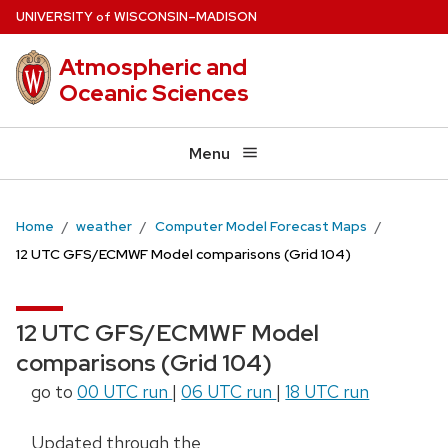
Skip
U
NIVERSITY
W
ISCONSIN
–MADISON
of
to
Atmospheric and
main
Oceanic Sciences
content
Menu
Home
weather
Computer Model Forecast Maps
12 UTC GFS/ECMWF Model comparisons (Grid 104)
12 UTC GFS/ECMWF Model
comparisons (Grid 104)
go to
00 UTC run
|
06 UTC run
|
18 UTC run
Updated through the